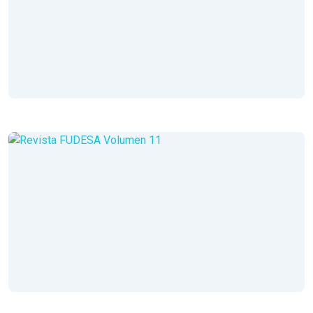
Leer Revista
Volumen XII
Año 4
Diciembre - Enero - Febrero 2018
Leer Revista