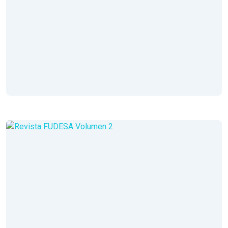
Mayo 2015
Leer Revista
Volumen III
Año 2
Febreri 2015
Leer Revista